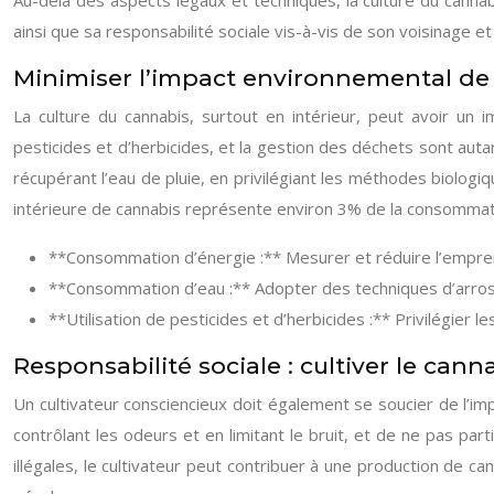
Au-delà des aspects légaux et techniques, la culture du canna
ainsi que sa responsabilité sociale vis-à-vis de son voisinage 
Minimiser l’impact environnemental de 
La culture du cannabis, surtout en intérieur, peut avoir un imp
pesticides et d’herbicides, et la gestion des déchets sont aut
récupérant l’eau de pluie, en privilégiant les méthodes biologiq
intérieure de cannabis représente environ 3% de la consommation
**Consommation d’énergie :** Mesurer et réduire l’empreint
**Consommation d’eau :** Adopter des techniques d’arrosag
**Utilisation de pesticides et d’herbicides :** Privilégier l
Responsabilité sociale : cultiver le can
Un cultivateur consciencieux doit également se soucier de l’im
contrôlant les odeurs et en limitant le bruit, et de ne pas pa
illégales, le cultivateur peut contribuer à une production de c