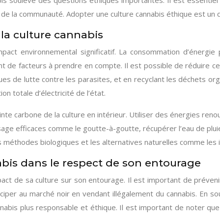
bis soulève des questions éthiques importantes. Il est essentie
et de la communauté. Adopter une culture cannabis éthique est un 
la culture cannabis
act environnemental significatif. La consommation d’énergie pour
ant de facteurs à prendre en compte. Il est possible de réduire c
ues de lutte contre les parasites, et en recyclant les déchets orga
 totale d’électricité de l’état.
e carbone de la culture en intérieur. Utiliser des énergies reno
e efficaces comme le goutte-à-goutte, récupérer l’eau de pluie e
es méthodes biologiques et les alternatives naturelles comme les ins
nabis dans le respect de son entourage
pact de sa culture sur son entourage. Il est important de préveni
rticiper au marché noir en vendant illégalement du cannabis. En 
annabis plus responsable et éthique. Il est important de noter que