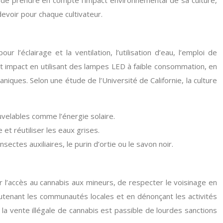
l de prendre en compte l’impact environnemental de sa culture,
devoir pour chaque cultivateur.
 l’éclairage et la ventilation, l’utilisation d’eau, l’emploi de
et impact en utilisant des lampes LED à faible consommation, en
niques. Selon une étude de l’Université de Californie, la culture
uvelables comme l’énergie solaire.
t réutiliser les eaux grises.
ectes auxiliaires, le purin d’ortie ou le savon noir.
r l’accès au cannabis aux mineurs, de respecter le voisinage en
soutenant les communautés locales et en dénonçant les activités
 la vente illégale de cannabis est passible de lourdes sanctions