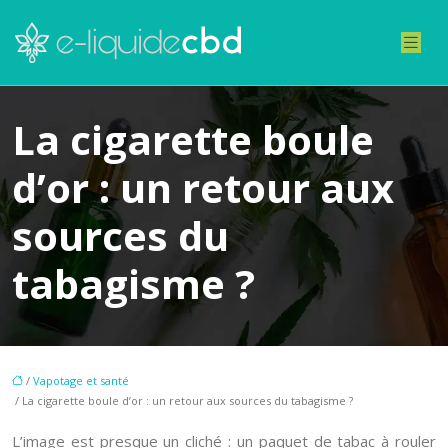
La cigarette boule
d’or : un retour aux
sources du
tabagisme ?
/
Vapotage et santé
/ La cigarette boule d’or : un retour aux sources du tabagisme ?
L’image est presque un cliché : un paquet de tabac à rouler